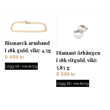
Bismarck armband
i 18k guld. vikt: 4,5g
Diamant örhängen
6 499
kr
i 18k vitguld. vikt:
Lägg till i varukorg
5,85 g
8 599
kr
Lägg till i varukorg