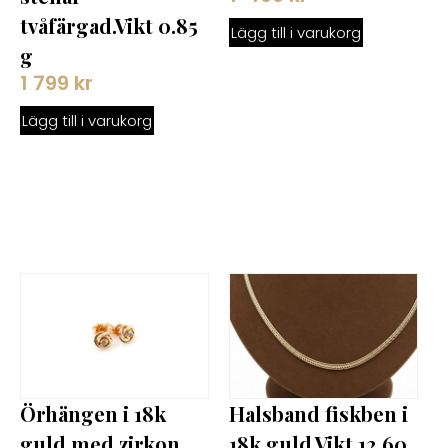
tvåfärgad.Vikt 0.85
Lägg till i varukorg
g
1 799
kr
Lägg till i varukorg
Halsband fiskben i
Örhängen i 18k
18k guld.Vikt 12.60
guld med zirkon