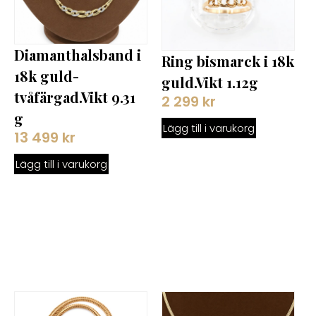
Diamanthalsband i
Ring bismarck i 18k
18k guld-
guld.Vikt 1.12g
tvåfärgad.Vikt 9.31
2 299
kr
g
Lägg till i varukorg
13 499
kr
Lägg till i varukorg