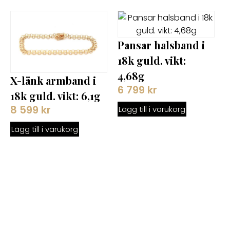
Pansar halsband i
18k guld. vikt:
4,68g
X-länk armband i
6 799
kr
18k guld. vikt: 6,1g
8 599
kr
Lägg till i varukorg
Lägg till i varukorg