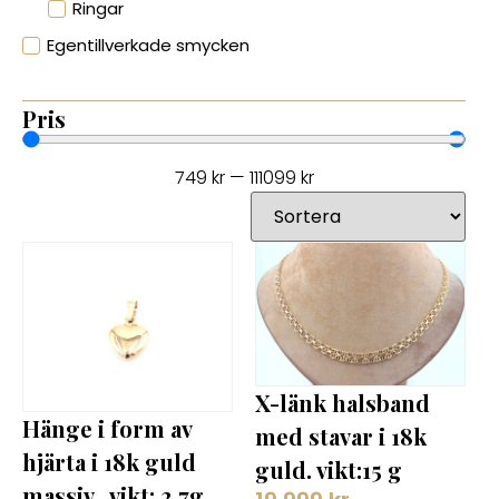
Ringar
Egentillverkade smycken
Pris
749
kr
—
111099
kr
X-länk halsband
Hänge i form av
med stavar i 18k
hjärta i 18k guld
guld. vikt:15 g
massiv . vikt: 2,7g