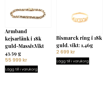
Armband
Bismarck ring i 18k
kejsarlänk i 18k
guld. vikt: 1,46g
guld-Massiv.Vikt
2 699
kr
43.59 g
55 999
kr
Lägg till i varukorg
Lägg till i varukorg