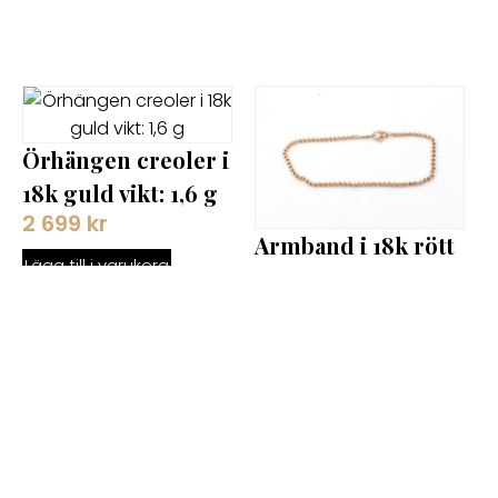
Örhängen creoler i
18k guld vikt: 1,6 g
2 699
kr
Armband i 18k rött
Lägg till i varukorg
guld. vikt: 4,4g
6 399
kr
Lägg till i varukorg