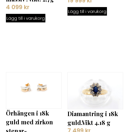
19 999
kr
4 099
kr
Lägg till i varukorg
Lägg till i varukorg
Örhängen i 18k
Diamantring i 18k
guld med zirkon
guld.Vikt 4.18 g
7 499
kr
stenar-