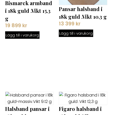
Bismarck armband
Pansar halsband i
i 18k guld .Vikt 15,3
18k guld .Vikt 10,3 g
g
13 399
kr
19 899
kr
Lägg till i varukorg
Lägg till i varukorg
Halsband pansar i
Figaro halsband i