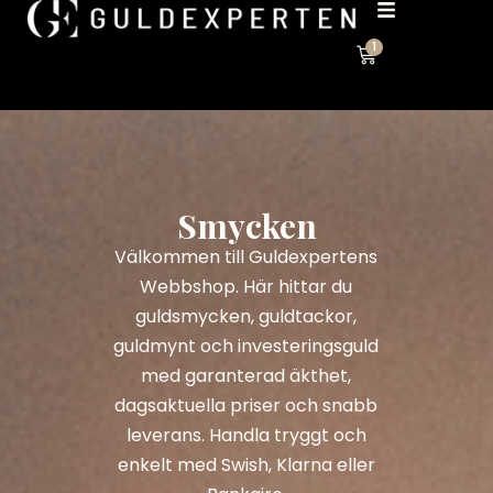
1
Smycken
Välkommen till Guldexpertens
Webbshop. Här hittar du
guldsmycken, guldtackor,
guldmynt och investeringsguld
med garanterad äkthet,
dagsaktuella priser och snabb
leverans. Handla tryggt och
enkelt med Swish, Klarna eller