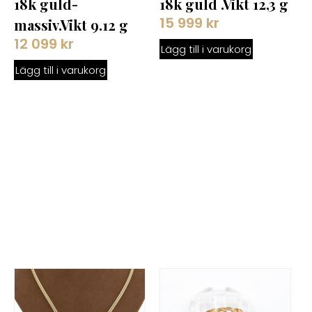
18k guld-
18k guld .Vikt 12,3 g
15 999
kr
massiv.Vikt 9.12 g
12 099
kr
Lägg till i varukorg
Lägg till i varukorg