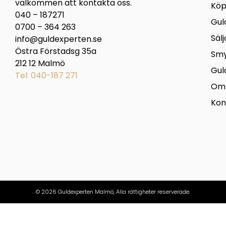
välkommen att kontakta oss.
Köp
040 – 187271
Gul
0700 – 364 263
Sälj
info@guldexperten.se
Östra Förstadsg 35a
Sm
212 12 Malmö
Gul
Tel: 040-187 271
Om 
Kon
© 2026 Guldexperten Malmö, Alla rättigheter reserverade.