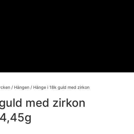
ycken
/
Hängen
/ Hänge i 18k guld med zirkon
 guld med zirkon
: 4,45g