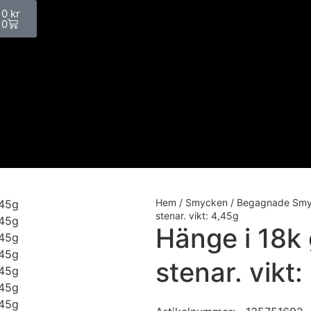
0
kr
0
Hem
/
Smycken
/
Begagnade Sm
stenar. vikt: 4,45g
Hänge i 18k
stenar. vikt