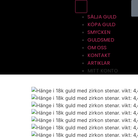
SÄLJA GULD
KÖPA GULD
SMYCKEN
GULDSMED
OM OSS
KONTAKT
ARTIKLAR
MITT KONTO