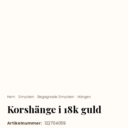
Hem
/
Smycken
/
Begagnade Smycken
/
Hängen
/ Korshänge i 18k
guld
Korshänge i 18k guld
Artikelnummer:
122704059