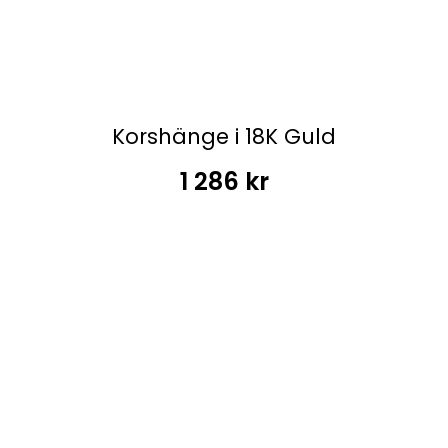
Korshänge i 18K Guld
1 286
kr
Hänge i 18k guld med
en zirkon sten.Vikt 0.36 g