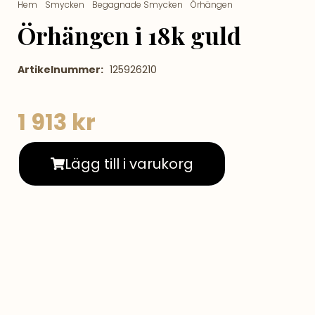
Hem
/
Smycken
/
Begagnade Smycken
/
Örhängen
/ Örhängen i
18k guld
Örhängen i 18k guld
Artikelnummer:
125926210
1 913
kr
Lägg till i varukorg