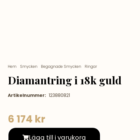
Hem
/
Smycken
/
Begagnade Smycken
/
Ringar
/ Diamantring i 18k
guld
Diamantring i 18k guld
Artikelnummer:
123880821
6 174
kr
Lägg till i varukorg