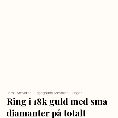
Hem
/
Smycken
/
Begagnade Smycken
/
Ringar
/ Ring i 18k guld
med små diamanter på totalt 0.02ct och rubiner.Vikt 2.63g
Ring i 18k guld med små
diamanter på totalt