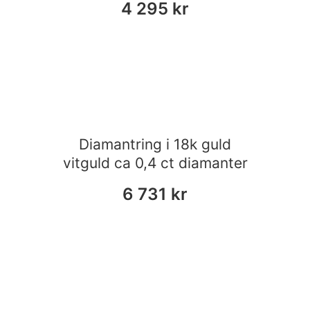
4 295
kr
Diamantring i 18k guld
vitguld ca 0,4 ct diamanter
6 731
kr