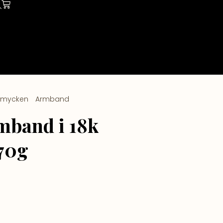
Smycken
/
Armband
/ Bismarck armband i 18k
mband i 18k
.70g
7