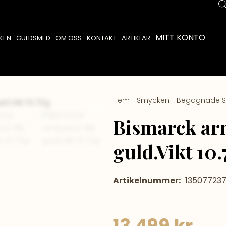
MITT KONTO
KEN
GULDSMED
OM OSS
KONTAKT
ARTIKLAR
Hem
/
Smycken
/
Begagnade 
guld.Vikt 10.70g
Bismarck ar
guld.Vikt 10
Artikelnummer:
13507723