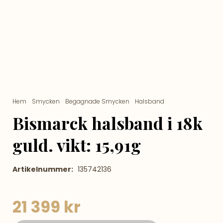
Hem
/
Smycken
/
Begagnade Smycken
/
Halsband
/ Bismarck
halsband i 18k guld. vikt: 15,91g
Bismarck halsband i 18k
guld. vikt: 15,91g
Artikelnummer:
135742136
21 399
kr