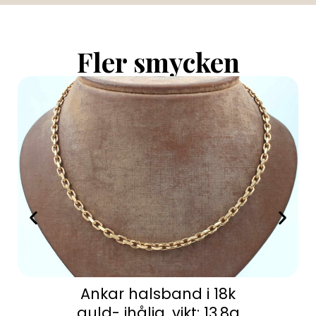
Fler smycken
Ankar halsband i 18k
guld- ihålig. vikt: 13,8g