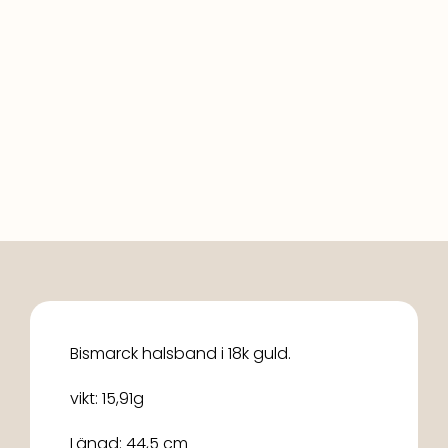
Bismarck halsband i 18k guld.
vikt: 15,91g
Längd: 44,5 cm