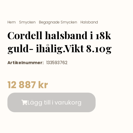
Hem
/
Smycken
/
Begagnade Smycken
/
Halsband
/ Cordell
halsband i 18k guld- ihålig.Vikt 8.10g
Cordell halsband i 18k
guld- ihålig.Vikt 8.10g
Artikelnummer:
133593762
12 887
kr
Lägg till i varukorg