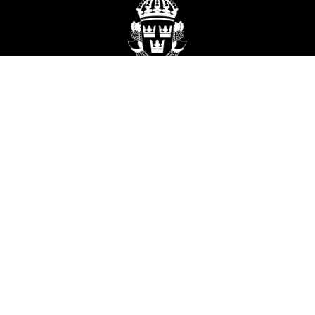
Skickas säkert med
Besiktigad & värderad