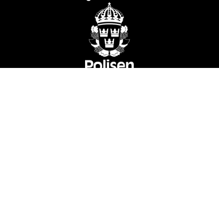
Skickas säkert med
Besiktigad & värderad