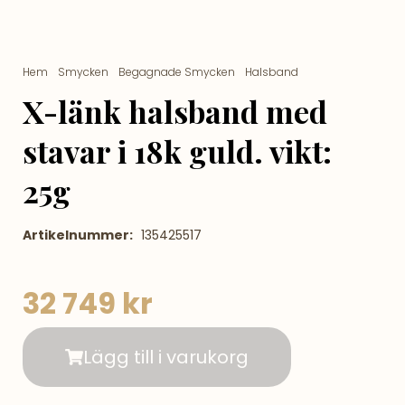
Hem
/
Smycken
/
Begagnade Smycken
/
Halsband
/ X-länk
halsband med stavar i 18k guld. vikt: 25g
X-länk halsband med
stavar i 18k guld. vikt:
25g
Artikelnummer:
135425517
32 749
kr
Lägg till i varukorg