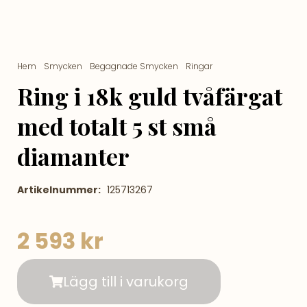
Hem
/
Smycken
/
Begagnade Smycken
/
Ringar
/ Ring i 18k guld
tvåfärgat med totalt 5 st små diamanter
Ring i 18k guld tvåfärgat
med totalt 5 st små
diamanter
Artikelnummer:
125713267
2 593
kr
Lägg till i varukorg