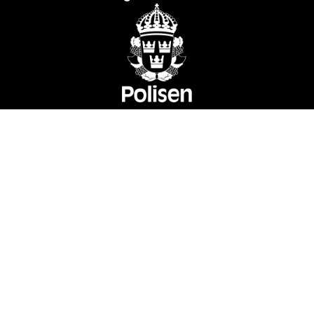
Skickas säkert med
Besiktigad & värderad