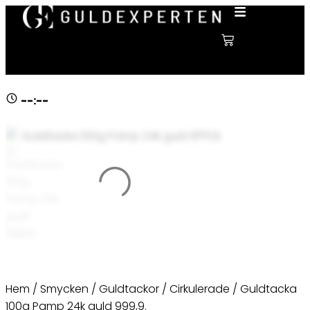
--:--
Hem
/
Smycken
/
Guldtackor
/
Cirkulerade
/ Guldtacka
100g Pamp 24k guld 999,9.