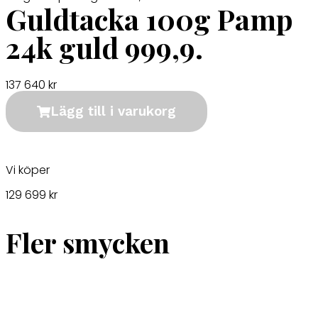
Guldtacka 100g Pamp
24k guld 999,9.
137 640
kr
Lägg till i varukorg
Vi köper
129 699 kr
Fler smycken