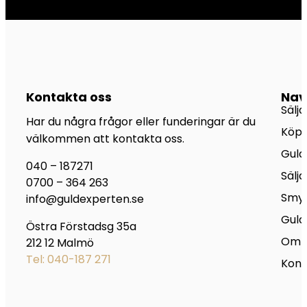
Kontakta oss
Nav
Sälja
Har du några frågor eller funderingar är du
Köpa
välkommen att kontakta oss.
Guld
040 – 187271
Sälja
0700 – 364 263
Smy
info@guldexperten.se
Gul
Östra Förstadsg 35a
Om 
212 12 Malmö
Tel: 040-187 271
Kont