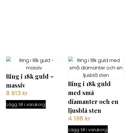
Ring i 18k guld –
Ring i 18k guld
massiv
med små
8 913
kr
diamanter och en
Lägg till i varukorg
ljusblå sten
4 198
kr
Lägg till i varukorg