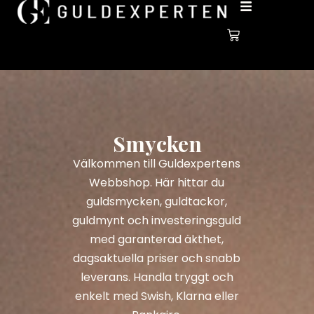
Smycken
Välkommen till Guldexpertens
Webbshop. Här hittar du
guldsmycken, guldtackor,
guldmynt och investeringsguld
med garanterad äkthet,
dagsaktuella priser och snabb
leverans. Handla tryggt och
enkelt med Swish, Klarna eller