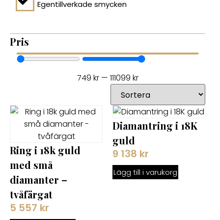
Egentillverkade smycken
Pris
749
kr
—
111099
kr
Diamantring i 18K
guld
Ring i 18k guld
9 138
kr
med små
Lägg till i varukorg
diamanter –
tvåfärgat
5 557
kr