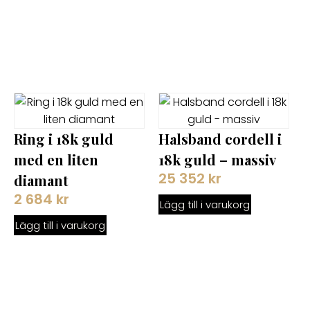
Ring i 18k guld
Halsband cordell i
med en liten
18k guld – massiv
25 352
kr
diamant
2 684
kr
Lägg till i varukorg
Lägg till i varukorg