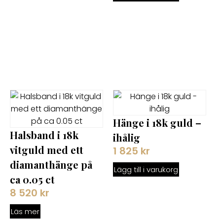
Hänge i 18k guld –
Halsband i 18k
ihålig
vitguld med ett
1 825
kr
diamanthänge på
Lägg till i varukorg
ca 0.05 ct
8 520
kr
Läs mer