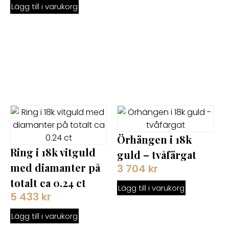
Lägg till i varukorg
Örhängen i 18k
Ring i 18k vitguld
guld – tvåfärgat
med diamanter på
3 704
kr
totalt ca 0.24 ct
Lägg till i varukorg
5 433
kr
Lägg till i varukorg