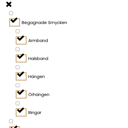
Begagnade Smycken
Armband
Halsband
Hängen
Örhängen
Ringar