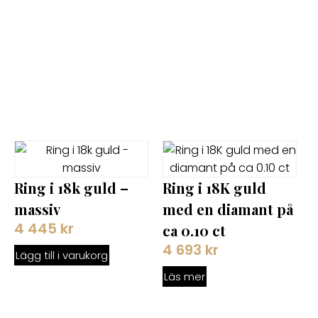
Ring i 18k guld –
Ring i 18K guld
massiv
med en diamant på
4 445
kr
ca 0.10 ct
4 693
kr
Lägg till i varukorg
Läs mer