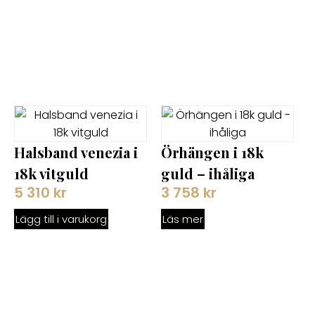
Halsband venezia i
Örhängen i 18k
18k vitguld
guld – ihåliga
5 310
kr
3 758
kr
Lägg till i varukorg
Läs mer