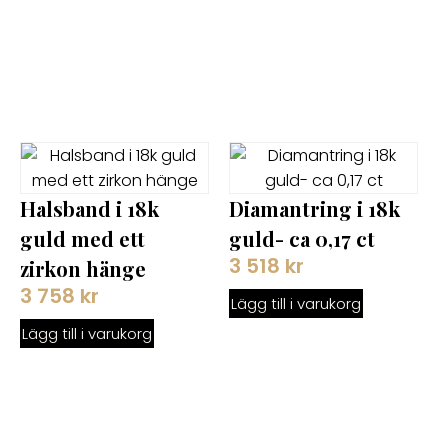
Halsband i 18k
Diamantring i 18k
guld med ett
guld- ca 0,17 ct
3 518
kr
zirkon hänge
3 758
kr
Lägg till i varukorg
Lägg till i varukorg