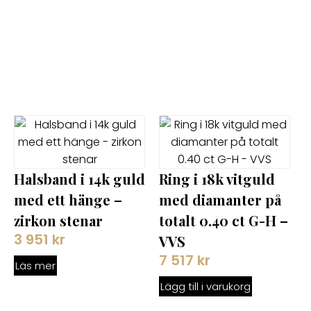
Halsband i 14k guld
Ring i 18k vitguld
med ett hänge –
med diamanter på
zirkon stenar
totalt 0.40 ct G-H –
3 951
kr
VVS
7 517
kr
Läs mer
Lägg till i varukorg