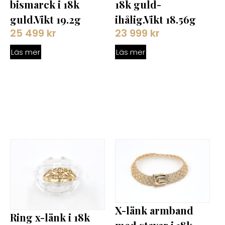
bismarck i 18k
18k guld-
guld.Vikt 19.2g
ihålig.Vikt 18.56g
25 499
kr
23 999
kr
Läs mer
Läs mer
X-länk armband
Ring x-länk i 18k