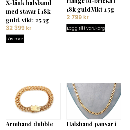
Hänge id-bricka i
X-länk halsband
18k guld.Vikt 1.5g
med stavar i 18k
2 799
kr
guld. vikt: 25,3g
32 399
kr
Lägg till i varukorg
Läs mer
Armband dubble
Halsband pansar i