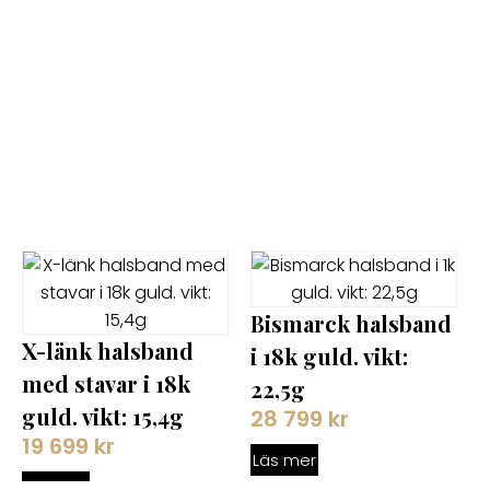
Bismarck halsband
X-länk halsband
i 18k guld. vikt:
med stavar i 18k
22,5g
guld. vikt: 15,4g
28 799
kr
19 699
kr
Läs mer
Läs mer