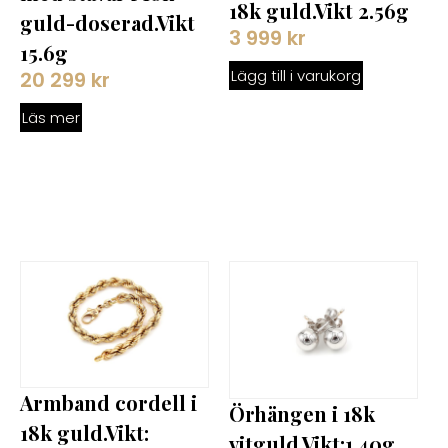
18k guld.Vikt 2.56g
guld-doserad.Vikt
3 999
kr
15.6g
Lägg till i varukorg
20 299
kr
Läs mer
Armband cordell i
Örhängen i 18k
18k guld.Vikt:
vitguld.Vikt:1.40g