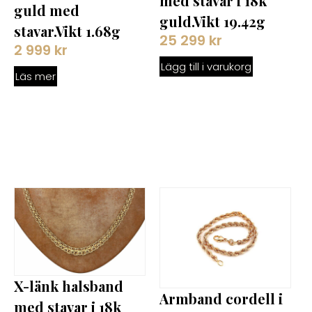
med stavar i 18k
guld med
guld.Vikt 19.42g
stavar.Vikt 1.68g
25 299
kr
2 999
kr
Lägg till i varukorg
Läs mer
X-länk halsband
Armband cordell i
med stavar i 18k