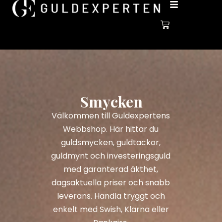
Smycken
Välkommen till Guldexpertens
Webbshop. Här hittar du
guldsmycken, guldtackor,
guldmynt och investeringsguld
med garanterad äkthet,
dagsaktuella priser och snabb
leverans. Handla tryggt och
enkelt med Swish, Klarna eller