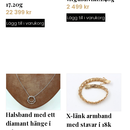
17.20g
2 499
kr
22 399
kr
Lägg till i varukorg
Lägg till i varukorg
Halsband med ett
X-länk armband
diamant hänge i
med stavar i 18k