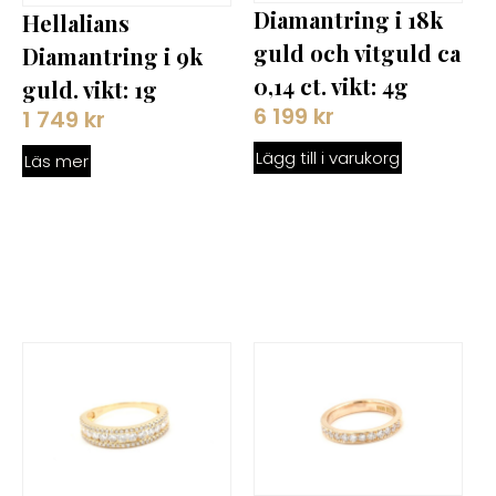
Diamantring i 18k
Hellalians
guld och vitguld ca
Diamantring i 9k
0,14 ct. vikt: 4g
guld. vikt: 1g
6 199
kr
1 749
kr
Lägg till i varukorg
Läs mer