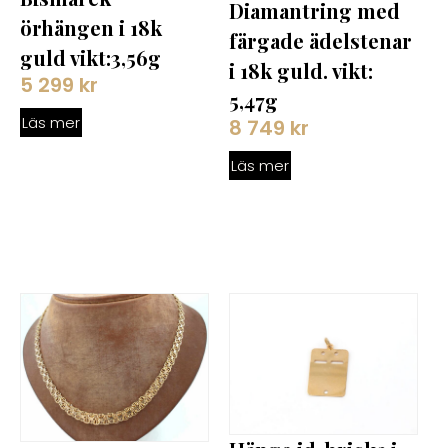
Diamantring med
örhängen i 18k
färgade ädelstenar
guld vikt:3,56g
i 18k guld. vikt:
5 299
kr
5,47g
Läs mer
8 749
kr
Läs mer