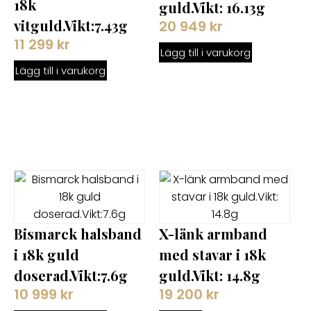
18k
guld.Vikt: 16.13g
vitguld.Vikt:7.43g
20 949
kr
11 299
kr
Lägg till i varukorg
Lägg till i varukorg
Bismarck halsband
X-länk armband
i 18k guld
med stavar i 18k
doserad.Vikt:7.6g
guld.Vikt: 14.8g
10 999
kr
19 200
kr