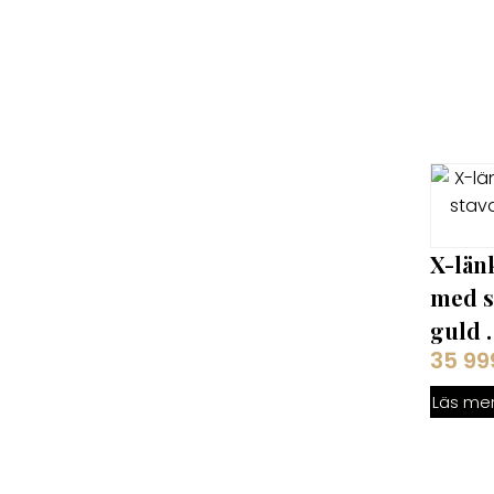
X-län
med st
guld .
35 9
Läs me