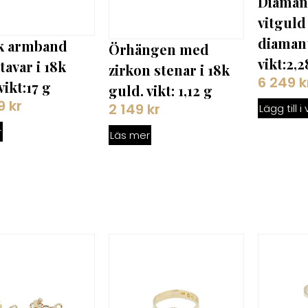
Diamant
vitguld
diaman
k armband
Örhängen med
vikt:2,
avar i 18k
zirkon stenar i 18k
6 249
k
vikt:17 g
guld. vikt: 1,12 g
99
kr
2 149
kr
Lägg till 
r
Läs mer