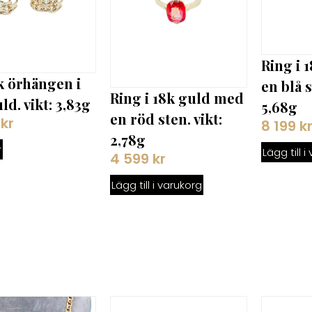
Ring i 
k örhängen i
en blå s
Ring i 18k guld med
ld. vikt: 3,83g
5,68g
en röd sten. vikt:
9
kr
8 199
k
2,78g
r
Lägg till 
4 599
kr
Lägg till i varukorg