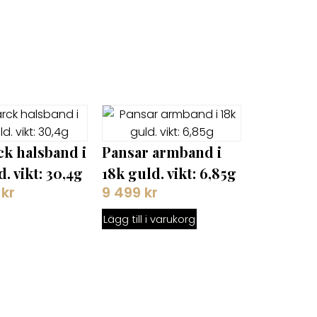
k halsband i
Pansar armband i
. vikt: 30,4g
18k guld. vikt: 6,85g
9
kr
9 499
kr
Lägg till i varukorg