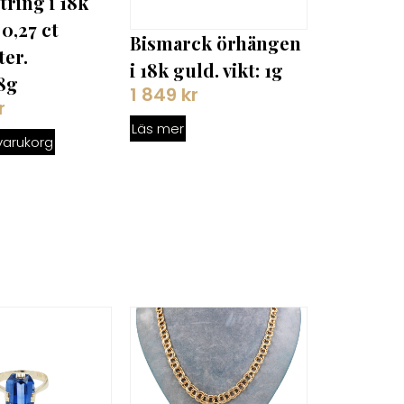
ring i 18k
 0,27 ct
Bismarck örhängen
ter.
i 18k guld. vikt: 1g
28g
1 849
kr
r
Läs mer
i varukorg