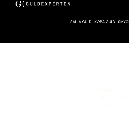
SÄLJA GULD
KÖPA GULD
SMYC
Välkommen til
guldmynt och 
snabb lever