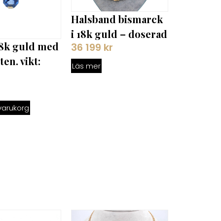
Halsband bismarck
i 18k guld – doserad
18k guld med
36 199
kr
ten. vikt:
Läs mer
r
i varukorg