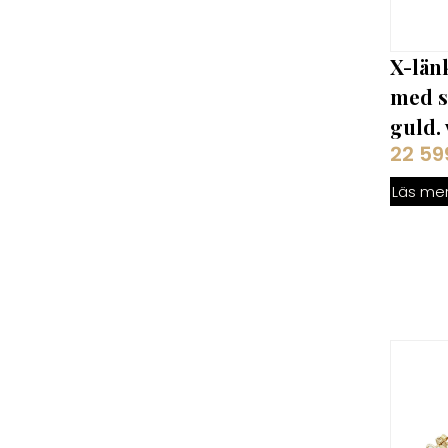
X-län
med st
guld. 
22 5
Läs me