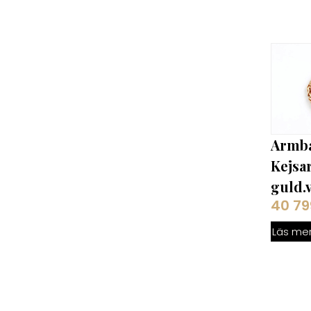
Armb
Kejsar
guld.v
40 7
Läs me