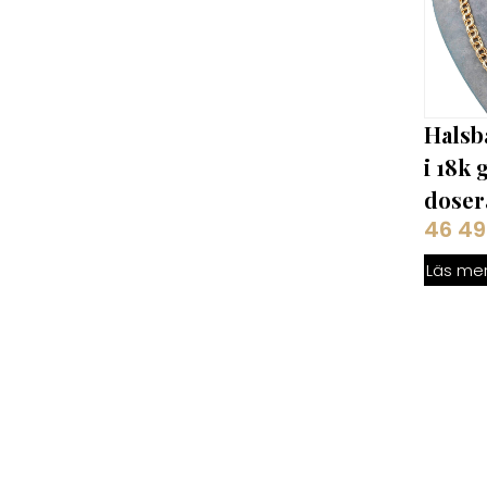
Halsb
i 18k 
dosera
46 4
Läs me