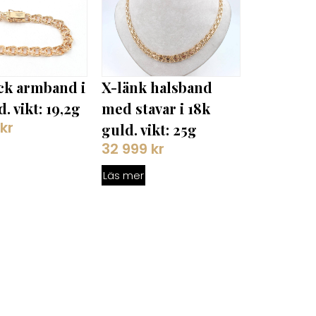
X-länk halsband
ck armband i
med stavar i 18k
. vikt: 19,2g
9
kr
guld. vikt: 25g
32 999
kr
Läs mer