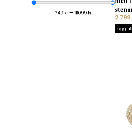
med f
stenar
749
kr
—
111099
kr
2 799
Lägg til