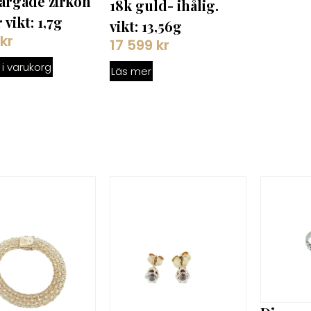
ärgade zirkon
18k guld- ihålig.
 vikt: 1,7g
vikt: 13,56g
kr
17 599
kr
l i varukorg
Läs mer