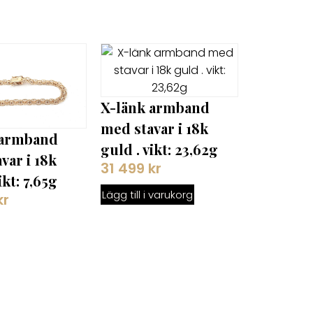
X-länk armband
med stavar i 18k
 armband
guld . vikt: 23,62g
var i 18k
31 499
kr
ikt: 7,65g
Lägg till i varukorg
kr