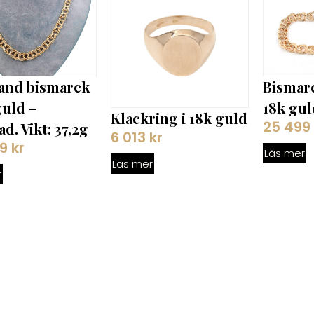
and bismarck
Bismar
guld –
18k guld
Klackring i 18k guld
25 49
d. Vikt: 37,2g
6 013
kr
99
kr
Läs mer
Läs mer
r