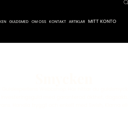
MITT KONTO
KEN
GULDSMED
OM OSS
KONTAKT
ARTIKLAR
Smycken
l Guldexpertens Webbshop. Här hittar du guldsmycke
investeringsguld med garanterad äkthet, dagsaktue
ans. Handla tryggt och enkelt med Swish, Klarna ell