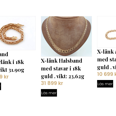
X-länk
and
med sta
X-länk Halsband
länk i 18k
guld . v
med stavar i 18k
ikt 31.90g
10 699
guld . vikt: 23,62g
99
kr
31 899
kr
Läs mer
r
Läs mer