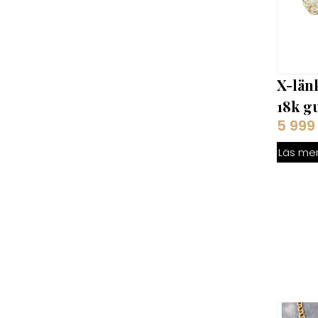
X-län
18k gu
5 99
Läs me