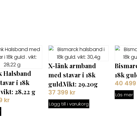
X-länk armband
Bismarc
k Halsband
med stavar i 18k
18k guld
avar i 18k
40 49
guld.Vikt: 29.20g
 vikt: 28,22 g
37 399
kr
Läs mer
99
kr
Lägg till i varukorg
r