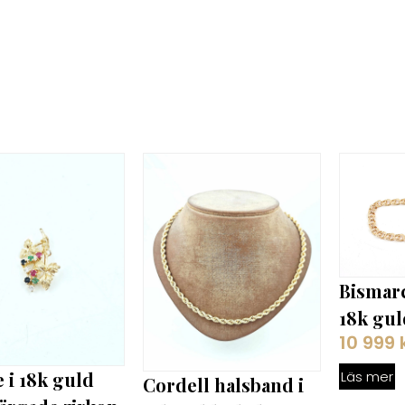
Bismar
18k guld
10 999
 i 18k guld
Läs mer
Cordell halsband i