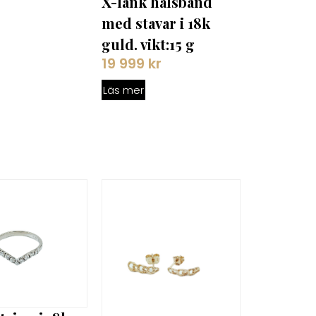
X-länk halsband
med stavar i 18k
guld. vikt:15 g
19 999
kr
Läs mer