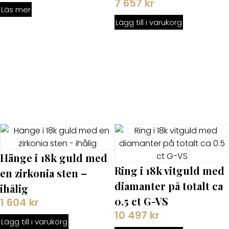
7 657
kr
Läs mer
Lägg till i varukorg
Hänge i 18k guld med
Ring i 18k vitguld med
en zirkonia sten –
diamanter på totalt ca
ihålig
0.5 ct G-VS
1 604
kr
10 497
kr
Lägg till i varukorg