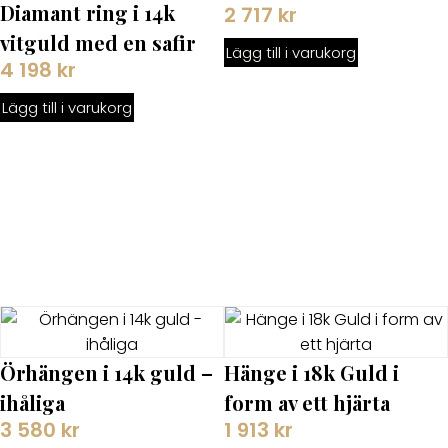
Diamant ring i 14k
2 717
kr
vitguld med en safir
Lägg till i varukorg
4 198
kr
Lägg till i varukorg
Örhängen i 14k guld –
Hänge i 18k Guld i
ihåliga
form av ett hjärta
3 580
kr
1 913
kr