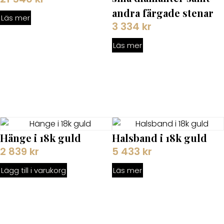
andra färgade stenar
Läs mer
3 334
kr
Läs mer
Hänge i 18k guld
Halsband i 18k guld
2 839
kr
5 433
kr
Lägg till i varukorg
Läs mer