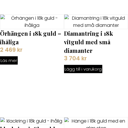
Örhängen i 18k guld –
Diamantring i 18k
ihåliga
vitguld med små
2 469
kr
diamanter
3 704
kr
Läs mer
Lägg till i varukorg