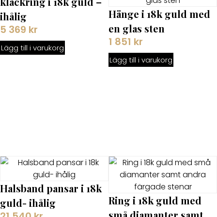
klackring i 18k guld –
Hänge i 18k guld med
ihålig
en glas sten
5 369
kr
1 851
kr
Lägg till i varukorg
Lägg till i varukorg
Halsband pansar i 18k
Ring i 18k guld med
guld- ihålig
små diamanter samt
21 540
kr