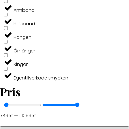
Armband
Halsband
Hängen
Örhängen
Ringar
Egentillverkade smycken
Pris
749
kr
—
111099
kr