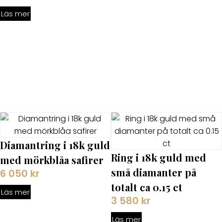
Läs mer
Diamantring i 18k guld
Ring i 18k guld med
med mörkblåa safirer
små diamanter på
6 050
kr
totalt ca 0.15 ct
Läs mer
3 580
kr
Läs mer