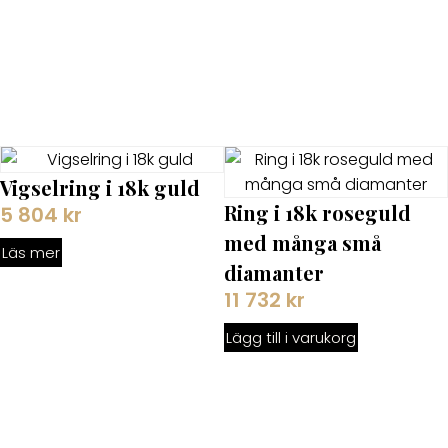
Vigselring i 18k guld
Ring i 18k roseguld
5 804
kr
med många små
Läs mer
diamanter
11 732
kr
Lägg till i varukorg