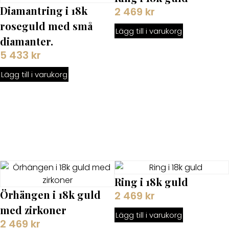
Diamantring i 18k
2 469
kr
roseguld med små
Lägg till i varukorg
diamanter.
5 433
kr
Lägg till i varukorg
Ring i 18k guld
Örhängen i 18k guld
2 469
kr
med zirkoner
Lägg till i varukorg
2 469
kr