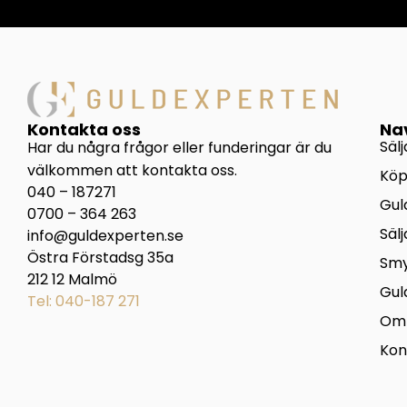
Kontakta oss
Na
Säl
Har du några frågor eller funderingar är du
välkommen att kontakta oss.
Köp
040 – 187271
Gul
0700 – 364 263
Sälj
info@guldexperten.se
Östra Förstadsg 35a
Sm
212 12 Malmö
Gul
Tel: 040-187 271
Om 
Kon