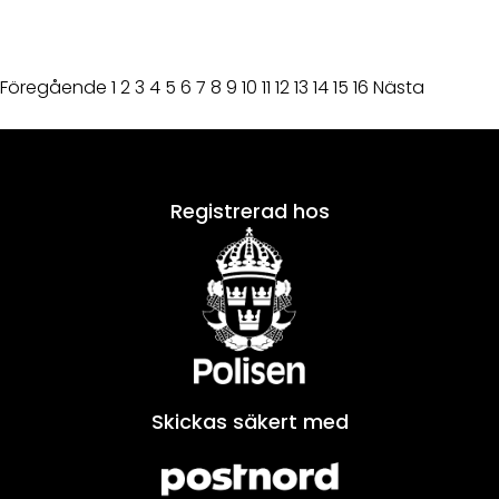
Föregående
1
2
3
4
5
6
7
8
9
10
11
12
13
14
15
16
Nästa
Registrerad hos
Skickas säkert med