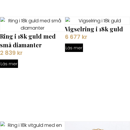
Vigselring i 18k guld
Ring i 18k guld med
6 677
kr
små diamanter
Läs mer
2 839
kr
Läs mer