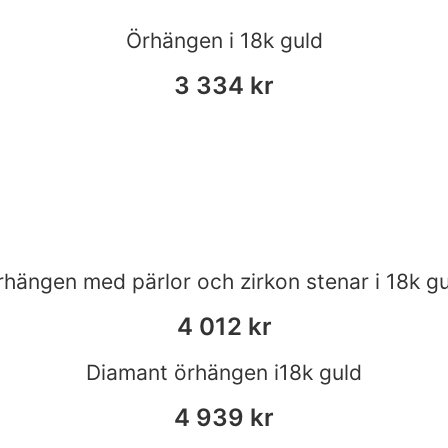
Örhängen i 18k guld
3 334
kr
hängen med pärlor och zirkon stenar i 18k g
4 012
kr
Diamant örhängen i18k guld
4 939
kr