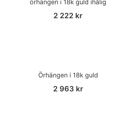
örhängen i 18k guld ihålig
2 222
kr
Örhängen i 18k guld
2 963
kr