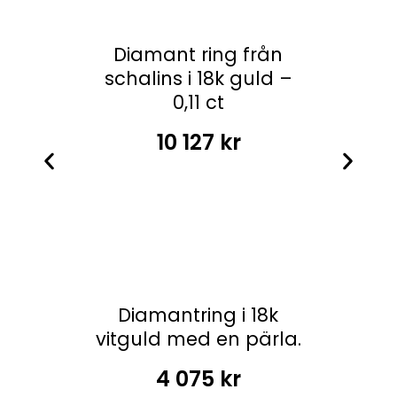
Diamant ring från
schalins i 18k guld –
0,11 ct
10 127
kr
Diamantring i 18k
vitguld med en pärla.
4 075
kr