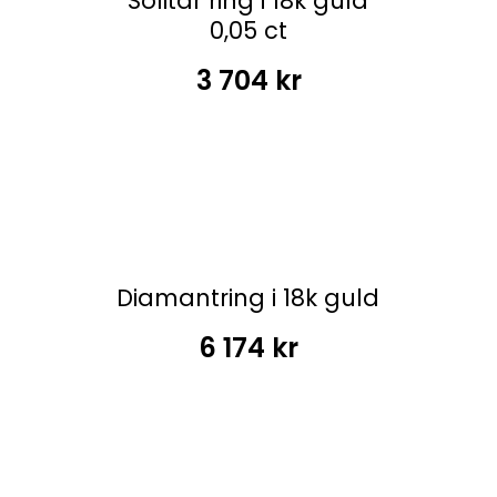
Solitär ring i 18k guld
0,05 ct
3 704
kr
Diamantring i 18k guld
6 174
kr