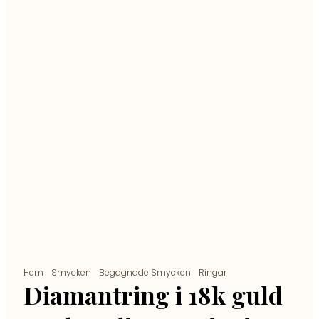
Hem
/
Smycken
/
Begagnade Smycken
/
Ringar
/ Diamantring i
18k guld med en diamant i mitten på ca 0,20 ct
Diamantring i 18k guld