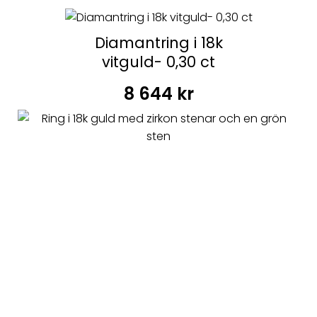
Diamantring i 18k
vitguld- 0,30 ct
8 644
kr
Ring i 18k guld med
zirkon stenar och en
grön sten
4 939
kr