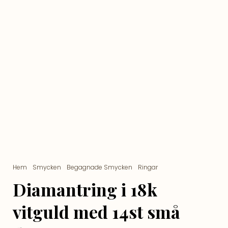
Hem
/
Smycken
/
Begagnade Smycken
/
Ringar
/ Diamantring i 18k
vitguld med 14st små diamanter
Diamantring i 18k
vitguld med 14st små